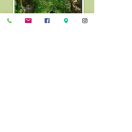
06.71.694.694
Chemin de Ronflac - le bois du Loup
17220 LA JARNE