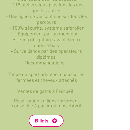
- 118 ateliers tous plus funs les uns
que les autres
- Une ligne de vie continue sur tous les
parcours
- 100% sécurité, système saferoller
- Equipement par un moniteur
- Briefing obligatoire avant d'entrer
dans le bois
- Surveillance par des opérateurs
diplômés
Recommandations :
Tenue de sport adaptée, chaussures
fermées et cheveux attachés
Ventes de gants à l’accueil !
Réservation en ligne fortement
conseillée à partir du mois d'Avril
Billets